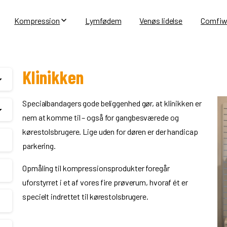
Kompression
Lymfødem
Venøs lidelse
Comfiw
Klinikken
Specialbandagers gode beliggenhed gør, at klinikken er
nem at komme til – også for gangbesværede og
kørestolsbrugere. Lige uden for døren er der handicap
parkering.
Opmåling til kompressionsprodukter foregår
uforstyrret i et af vores fire prøverum, hvoraf ét er
specielt indrettet til kørestolsbrugere.