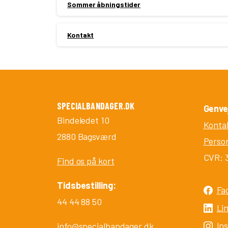
Sommer åbningstider
Kontakt
SPECIALBANDAGER.DK
Genve
Bindeledet 10
Konta
2880 Bagsværd
Person
CVR: 
Find os på kort
Tidsbestilling:
Fa
44 44 88 50
Li
In
info@specialbandager.dk