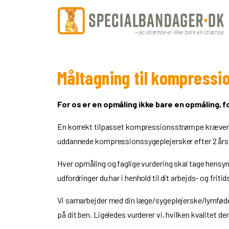
Måltagning til kompress
For os er en opmåling ikke bare en opmåling, f
En korrekt tilpasset kompressionsstrømpe kræver e
uddannede kompressionssygeplejersker efter 2 år
Hver opmåling og faglige vurdering skal tage hensyn ti
udfordringer du har i henhold til dit arbejds- og friti
Vi samarbejder med din læge/sygeplejerske/lymfød
på dit ben. Ligeledes vurderer vi, hvilken kvalitet de