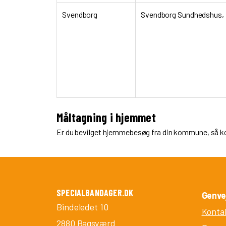
Svendborg
Svendborg Sundhedshus, 
Måltagning i hjemmet
Er du bevilget hjemmebesøg fra din kommune, så k
SPECIALBANDAGER.DK
Genve
Bindeledet 10
Konta
2880 Bagsværd