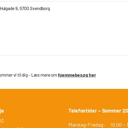
Hulgade 9, 5700 Svendborg
ommer vi til dig – Læs mere om
hjemmebesøg her
je
Telefontider – Sommer 2
kt
Mandag-Fredag:
10.00 – 