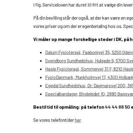
I flg. Serviceloven har du ret til frit at vælge din l
På din bevilling står der også, at der kan være en eg
vores priser og om der er egenbetaling hos os. Spec
Vi måler op mange forskellige steder i DK, på h
Dalum Fysioterapi, Faaborgvej 35, 5250 Oden
Svendborg Sundhedshus, Hulgade 9, 5700 Sv
Hasle Fysioterapi, Sommervej 31 F, 8210 Hasle
FysioDanmark, Munkholmvej 17, 4300 Holbæ
Egedal Sundhedshus, Dr. Dagmarsvej 200, 36
Specialbandager, Bindeledet 10, 2880 Bagsv
Bestil tid til opmåling: på telefon
44 44 88 50
e
Se vores telefontider
her