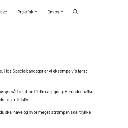
ave
Praktisk
Om os
Search
e. Hos Specialbandager er vi eksempelvis først
pørgsmål i relation til din dagligdag. Herunder hvilke
ds- og fritidsliv.
u skal have og hvor meget strømpen skal trykke