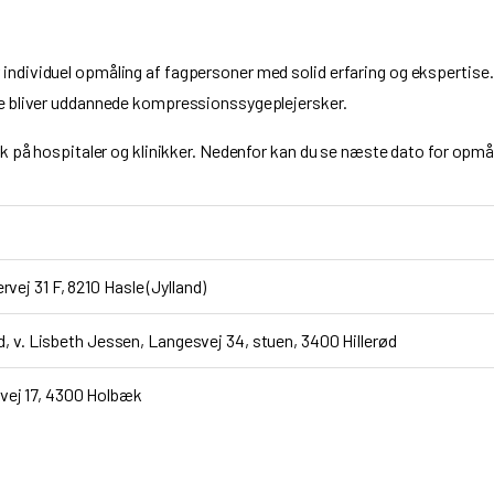
ndividuel opmåling af fagpersoner med solid erfaring og ekspertis
e bliver uddannede kompressionssygeplejersker.
k på hospitaler og klinikker. Nedenfor kan du se næste dato for opmål
ej 31 F, 8210 Hasle (Jylland)
ød, v. Lisbeth Jessen, Langesvej 34, stuen, 3400 Hillerød
ej 17, 4300 Holbæk