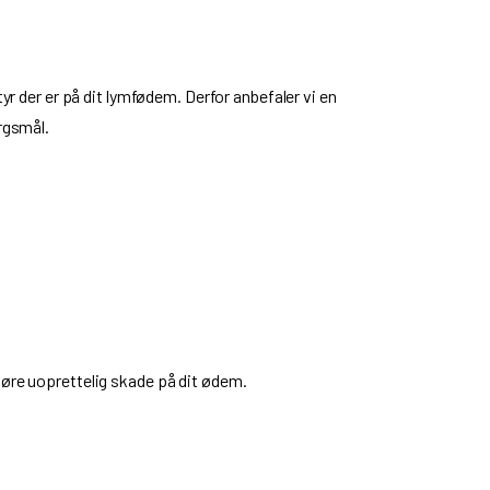
tyr der er på dit lymfødem. Derfor anbefaler vi en
ørgsmål.
gøre uoprettelig skade på dit ødem.