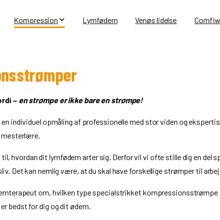
Kompression
Lymfødem
Venøs lidelse
Comfiw
ionsstrømper
ordi –
en strømpe er ikke bare en strømpe!
n individuel opmåling af professionelle med stor viden og ekspertis
s mesterlære.
l, hvordan dit lymfødem arter sig. Derfor vil vi ofte stille dig en del s
dsliv. Det kan nemlig være, at du skal have forskellige strømper til arbej
emterapeut om, hvilken type specialstrikket kompressionsstrømpe d
r er bedst for dig og dit ødem.