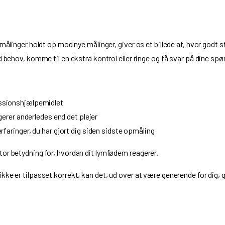
målinger holdt op mod nye målinger, giver os et billede af, hvor godt s
d behov, komme til en ekstra kontrol eller ringe og få svar på dine sp
ssionshjælpemidlet
gerer anderledes end det plejer
faringer, du har gjort dig siden sidste opmåling
tor betydning for, hvordan dit lymfødem reagerer.
kke er tilpasset korrekt, kan det, ud over at være generende for dig, 