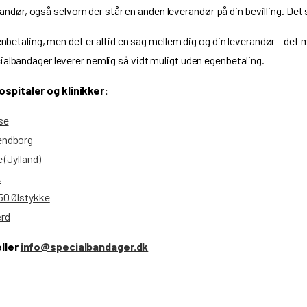
everandør, også selvom der står en anden leverandør på din bevilling. De
enbetaling, men det er altid en sag mellem dig og din leverandør – det
ialbandager leverer nemlig så vidt muligt uden egenbetaling.
ospitaler og klinikker:
se
endborg
 (Jylland)
k
50 Ølstykke
ærd
ller
info@specialbandager.dk