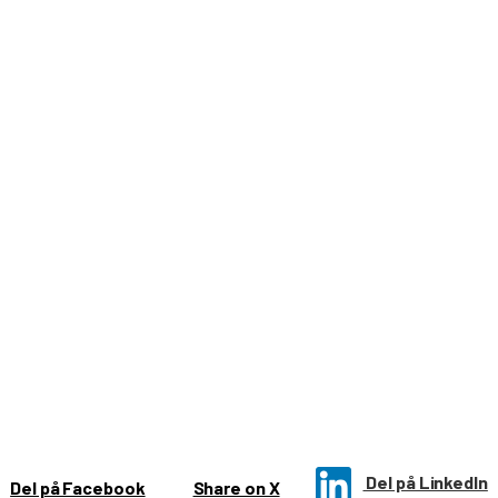
Del på LinkedIn
Del på Facebook
Share on X