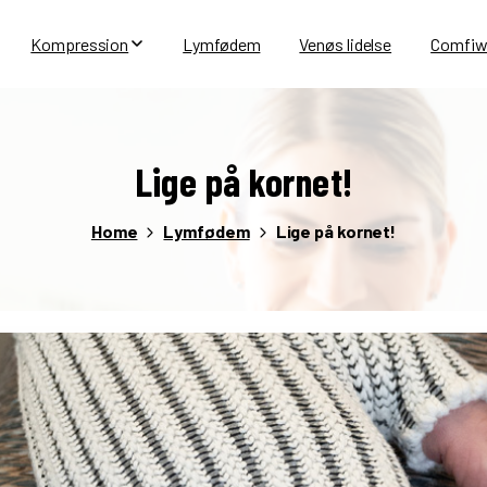
Kompression
Lymfødem
Venøs lidelse
Comfiw
Lige
på
kornet!
Home
Lymfødem
Lige på kornet!