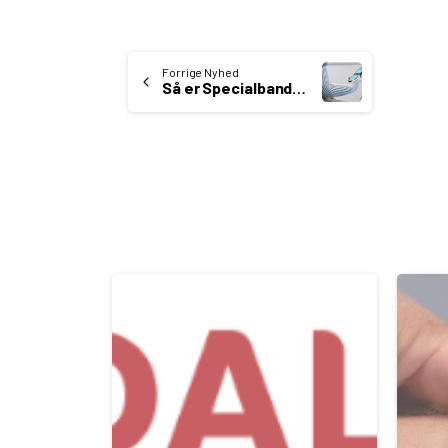
Continue
Forrige Nyhed
Så er Specialbandager også i Holbæk
Reading