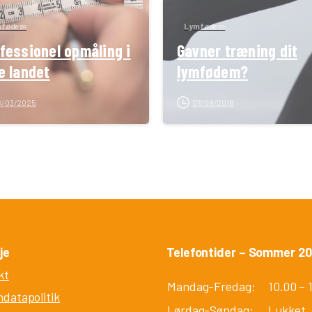
mfødem
Lymfødem
fessionel opmåling i
Gavner træning dit
e landet
lymfødem?
8/03/2025
07/09/2018
je
Telefontider – Sommer 2
kt
Mandag-Fredag:
10.00 – 
datapolitik
Lørdag-Søndag:
Lukket