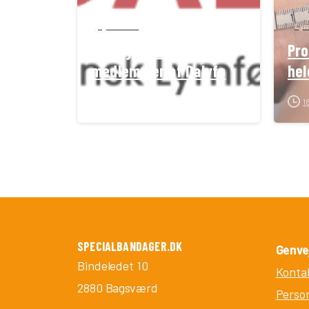
Lymfødem
Ly
God nyhed til
Pro
medlemmer af Dalyfo
hel
08/04/2025
1
SPECIALBANDAGER.DK
Genve
Bindeledet 10
Konta
2880 Bagsværd
Person