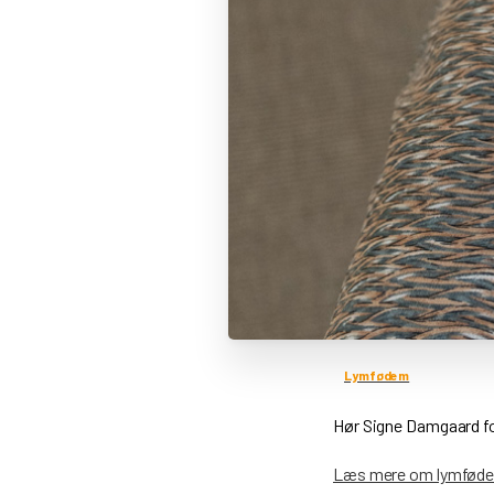
Lymfødem
Hør Signe Damgaard fo
Læs mere om lymfødem