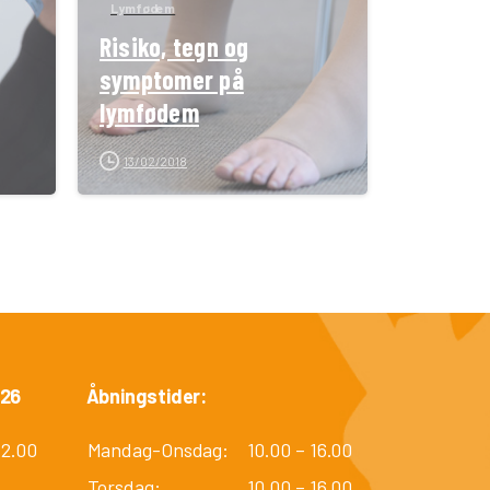
Lymfødem
Risiko, tegn og
symptomer på
lymfødem
13/02/2018
026
Åbningstider:
12.00
Mandag-Onsdag:
10.00 – 16.00
Torsdag:
10.00 – 16.00