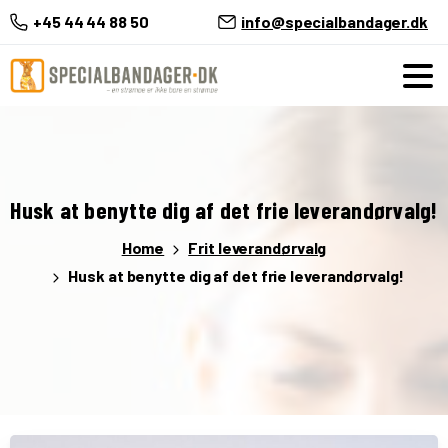
+45 44 44 88 50
info@specialbandager.dk
Husk
at
benytte
dig
af
det
frie
leverandørvalg!
Home
Frit leverandørvalg
Husk at benytte dig af det frie leverandørvalg!