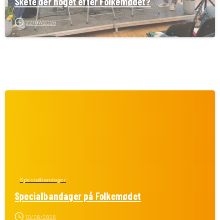
Skete der noget efter Folkemødet?
22/07/2026
Specialbandager
Specialbandager på Folkemødet
10/06/2026