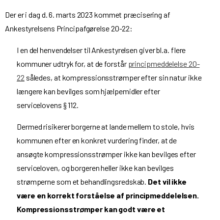
Der er i dag d. 6. marts 2023 kommet præcisering af
Ankestyrelsens Principafgørelse 20-22:
I en del henvendelser til Ankestyrelsen giver bl.a. flere
kommuner udtryk for, at de forstår
principmeddelelse 20-
22
således, at kompressionsstrømper efter sin natur ikke
længere kan bevilges som hjælpemidler efter
servicelovens § 112.
Dermed risikerer borgerne at lande mellem to stole, hvis
kommunen efter en konkret vurdering finder, at de
ansøgte kompressionsstrømper ikke kan bevilges efter
serviceloven, og borgeren heller ikke kan bevilges
strømperne som et behandlingsredskab.
Det vil ikke
være en korrekt forståelse af principmeddelelsen.
Kompressionsstrømper kan godt være et