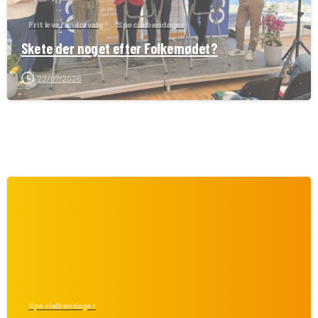
Frit leverandørvalg
Specialbandager
Skete der noget efter Folkemødet?
22/07/2026
Specialbandager