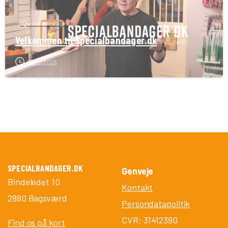
Specialbandager
Velkommen til Specialbandager.dk
17/02/2026
SPECIALBANDAGER.DK
Genveje
Bindeledet 10
Kontakt
2880 Bagsværd
Persondatapolitik
CVR: 31412390
Find os på kort