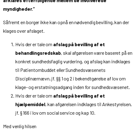
afklares efterfølgende mellem de involverede
myndigheder.”
Såfremt en borger ikke kan opnå en nødvendig bevilling, kan der
klages over afslaget.
Hvis der er tale om
afslag på bevilling af et
behandlingsredskab
, skal afgørelsen være baseret på en
konkret sundhedsfaglig vurdering, og afslag kan indklages
til Patientombuddet eller Sundhedsvæsenets
Disciplinærnævn, jf. §§ 1 og 2 i bekendtgørelse af lov om
klage- og erstatningsadgang inden for sundhedsvæsenet.
Hvis der er tale om
afslag på bevilling af et
hjælpemiddel
, kan afgørelsen indklages til Ankestyrelsen,
jf. § 166 i lov om social service og kap 10.
Med venlig hilsen