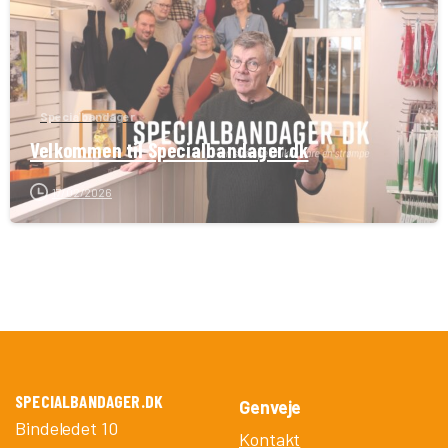
Specialbandager
Velkommen til Specialbandager.dk
17/02/2026
SPECIALBANDAGER.DK
Genveje
Bindeledet 10
Kontakt