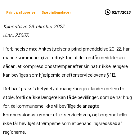
02/11/2023
Principafgørelse
Specialbandager
København 26. oktober 2023
J.nr.: 23067.
I forbindelse med Ankestyrelsens principmeddelelse 20-22, har
mange kommuner givet udtryk for, at de forstår meddelelsen
sådan, at kompressionsstrømper efter sin natur ikke længere
kan bevilges som hjælpemidler efter servicelovens § 112.
Det har i praksis betydet, at mange borgere lander mellem to
stole, fordi de ikke længere kan få de bevillinger, som de har brug
for, da kommunerne ikke vil bevillige de ansøgte
kompressionsstrømper efter serviceloven, og borgerne heller
ikke får bevilget strømperne som et behandlingsredskab af
regionerne.