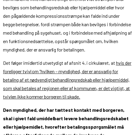
bevilges som behandlingsredskab eller hjælpemiddel eller hvor
den pågældende kompressionsstrømpe kan falde ind under
begge betegnelser, fordi strømpen både kan bevilges i forbindelse
med behandling på sygehuset, og i forbindelse med afhjælpning af
en funktionsnedsættelse, opstår spørgsmålet om, hvilken
myndighed, der er ansvarlig for betalingen.
Det følger imidlertid utvetydigt af afsnit 4. i cirkulæret, at
hvis der
foreligger tvivl om ”hvilken – myndighed, der er ansvarlig for
betaling af et nødvendigt behandlingsredskab eller hjælpemiddel,
som skal betales af regionen eller af kommunen, er det vigtigt, at
tvivlen ikke kommer borgeren til skade.
Den myndighed, der har tættest kontakt med borgeren,
skal i givet fald umiddelbart levere behandlingsredskabet
eller hjælpemidlet, hvorefter betalingsspørgsmålet må