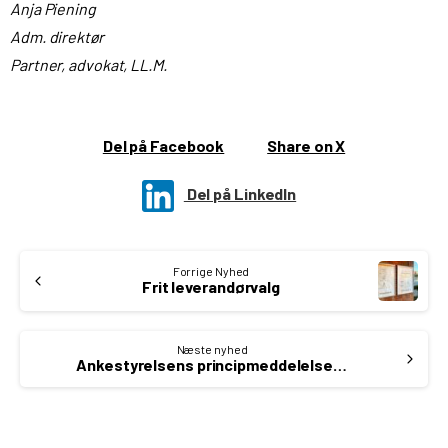
Anja Piening
Adm. direktør
Partner, advokat, LL.M.
Del på Facebook
Share on X
Del på LinkedIn
Continue
Forrige Nyhed
Reading
Frit leverandørvalg
Næste nyhed
Ankestyrelsens principmeddelelse 4-24 om hjælpemidler