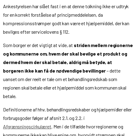
Ankestyrelsen har slået fast i en at denne tolkning ikke er udtryk
for en korrekt forståelse af principmeddelelsen, da
kompressionsstrømper godt kan være et hjælpemiddel, der kan
bevilges efter servicelovens § 112.
Som borger er det vigtigt at vide, at
striden mellem regionerne
og kommunerne om, hvem der skal bevilge et produkt og
dermed hvem der skal betale, aldrig må betyde, at
borgeren ikke kan få de nødvendige bevillinger
– dette
uanset om der reelt er tale om et behandlingsredskab som
regionen skal betale eller et hjælpemiddel som kommunen skal
betale.
Definitionerne af hhv. behandlingsredskaber og hjælpemidler eller
forbrugsgoder følger af afsnit 2.1. og 2.2. i
Afgrænsningscirkulæret
. Men i de tilfælde hvor regionerne og
kommunerne ikke kan blive enige om, hvorvidt strømpen skal